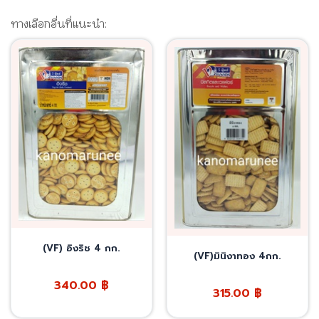
ทางเลือกอื่นที่แนะนำ:
(VF) อิงริช 4 กก.
(VF)มินิงาทอง 4กก.
340.00
฿
315.00
฿