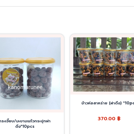
ข้าวห่อสาหร่าย (ฝาดึง) *10p
370.00
฿
กระเจี๊ยบ/มะขามแก้วกระปุกฝา
ดึง*10pcs