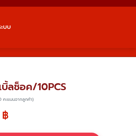
่ระบบ
บเบิ้ลช็อค/10PCS
0 คะแนนจากลูกค้า)
฿