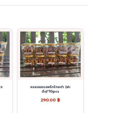
cs
ครองแครงพริกไทยดำ (ฝา
ดึง)*10pcs
290.00
฿