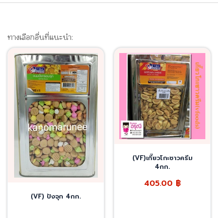
ทางเลือกอื่นที่แนะนำ:
(VF)เกี๊ยวโกะซาวครีม
4กก.
405.00
฿
(VF) ปังจุก 4กก.