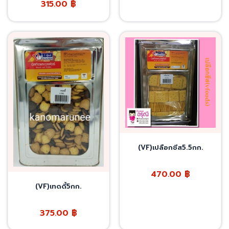
315.00
฿
(VF)เปลือกชีส5.5กก.
470.00
฿
(VF)เทดดี้5กก.
375.00
฿