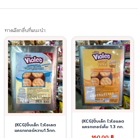
ทางเลือกอื่นที่แนะนำ:
(KCG)ปี๊บเล็ก ไวโอแลต
(KCG)ปี๊บเล็ก ไวโอเลต
แครกเกอร์เค็ม 1.3 กก.
แครกเกอร์หวาน1.5กก.
160.00
฿