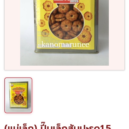
(แม่เล็ก) ปี๊บเล็กสับปะรด1.5