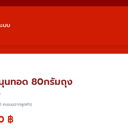
่ระบบ
)ขนุนทอด 80กรัมถุง
8
0 คะแนนจากลูกค้า)
0
฿